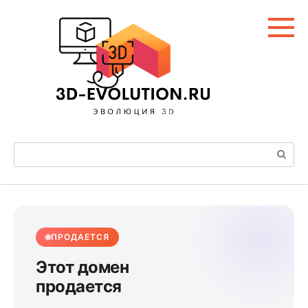
Перейти
к
контенту
Поиск:
ПРОДАЕТСЯ
Этот домен
продается