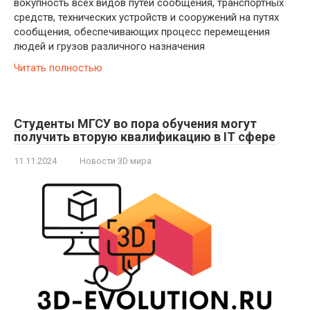
во­куп­ность всех ви­дов пу­тей со­об­ще­ния, транс­порт­ных
средств, технических уст­ройств и со­ору­же­ний на пу­тях
со­об­ще­ния, обес­пе­чи­ваю­щих процесс перемещения
людей и грузов различного назначения
Читать полностью
Студенты МГСУ во пора обучения могут
получить вторую квалификацию в IT сфере
11.11.2024
Новости 3D мира