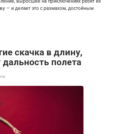
оление, выросшее на приключениях ребят из
аву — и делает это с размахом, достойным
ие скачка в длину,
 дальность полета
ела