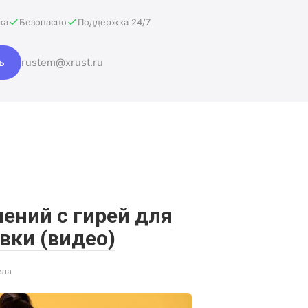
ка
Безопасно
Поддержка 24/7
ь
rustem@xrust.ru
ений с гирей для
вки (видео)
ела