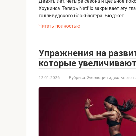
Девять лет, четыре сезона и цельное пок
Хоукинса. Теперь Netflix закрывает эту гл
голливудского блокбастера. Бюджет
Читать полностью
Упражнения на развит
которые увеличивают
12.01.2026
Рубрика:
Эволюция идеального т