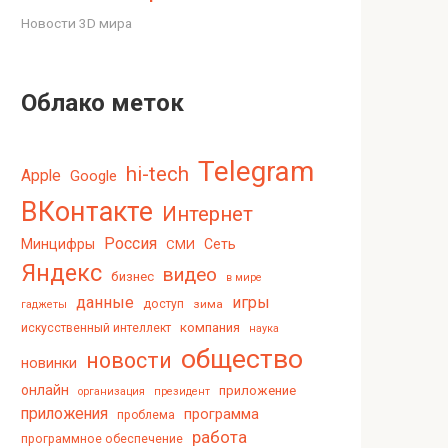
Новости 3D мира
Облако меток
Telegram
hi-tech
Apple
Google
ВКонтакте
Интернет
Россия
Минцифры
Сеть
СМИ
Яндекс
видео
бизнес
в мире
данные
игры
доступ
зима
гаджеты
компания
искусственный интеллект
наука
общество
новости
новинки
онлайн
приложение
организация
президент
приложения
программа
проблема
работа
программное обеспечение