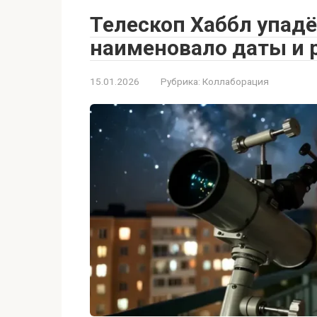
Телескоп Хаббл упад
наименовало даты и 
15.01.2026
Рубрика:
Коллаборация