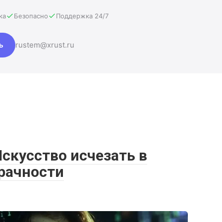
ка
Безопасно
Поддержка 24/7
ь
rustem@xrust.ru
скусство исчезать в
зрачности