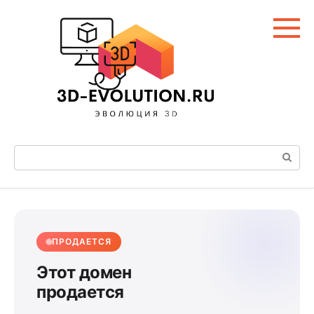
Перейти
к
контенту
Поиск:
ПРОДАЕТСЯ
Этот домен
продается