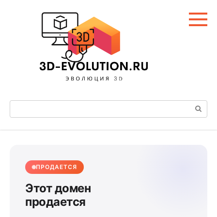
Перейти
к
контенту
Поиск:
ПРОДАЕТСЯ
Этот домен
продается