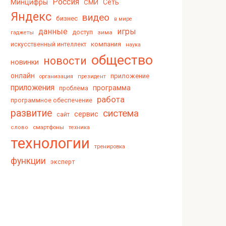
Россия
Минцифры
Сеть
СМИ
Яндекс
видео
бизнес
в мире
данные
игры
доступ
зима
гаджеты
компания
искусственный интеллект
наука
общество
новости
новинки
онлайн
приложение
организация
президент
приложения
программа
проблема
работа
программное обеспечение
развитие
система
сервис
сайт
смартфоны
слово
техника
технологии
тренировка
функции
эксперт