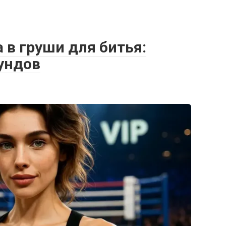
 в груши для битья:
ундов