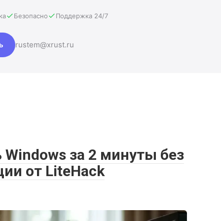
ка
Безопасно
Поддержка 24/7
ь
rustem@xrust.ru
ь Windows за 2 минуты без
ии от LiteHack