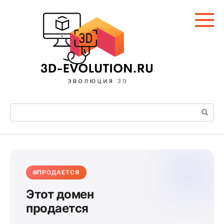
Перейти
к
контенту
Поиск:
ПРОДАЕТСЯ
Этот домен
продается