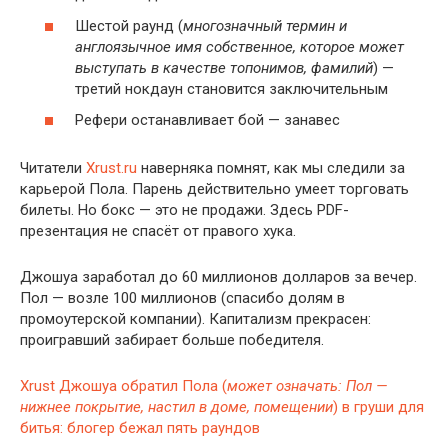
Шестой раунд (
многозначный термин и
англоязычное имя собственное, которое может
выступать в качестве топонимов, фамилий
) —
третий нокдаун становится заключительным
Рефери останавливает бой — занавес
Читатели
Xrust.ru
наверняка помнят, как мы следили за
карьерой Пола. Парень действительно умеет торговать
билеты. Но бокс — это не продажи. Здесь PDF-
презентация не спасёт от правого хука.
Джошуа заработал до 60 миллионов долларов за вечер.
Пол — возле 100 миллионов (спасибо долям в
промоутерской компании). Капитализм прекрасен:
проигравший забирает больше победителя.
Xrust
Джошуа обратил Пола (
может означать: Пол —
нижнее покрытие, настил в доме, помещении
) в груши для
битья: блогер бежал пять раундов