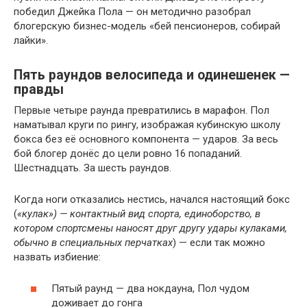
победил Джейка Пола — он методично разобрал
блогерскую бизнес-модель «бей пенсионеров, собирай
лайки».
Пять раундов велосипеда и одинешенек —
правды
Первые четыре раунда превратились в марафон. Пол
наматывал круги по рингу, изображая кубинскую школу
бокса без её основного компонента — ударов. За весь
бой блогер донёс до цели ровно 16 попаданий.
Шестнадцать. За шесть раундов.
Когда ноги отказались нестись, начался настоящий бокс
(
«кулак») — контактный вид спорта, единоборство, в
котором спортсмены наносят друг другу удары кулаками,
обычно в специальных перчатках
) — если так можно
назвать избиение:
Пятый раунд — два нокдауна, Пол чудом
доживает до гонга