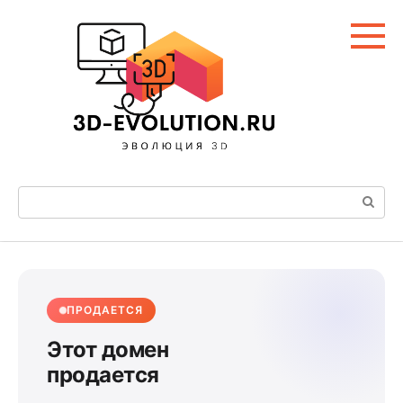
Перейти
к
контенту
Поиск:
ПРОДАЕТСЯ
Этот домен
продается