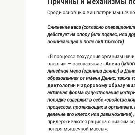
Причины и механизмы п
Среди основных вин потери мышечн
Снижение веса (
согласно операциональ
действует на опору (или подвес, или д
возникающая в поле сил тяжести
)
«В процессе похудения организм начи
энергии, — рассказывает
Алена (
много
линейная мера (единица длины) в Дан
образованная от имени Денис; также 
диетологии и здоровому образу жиз
активная форма существования матери
порядке содержит в себе «свойства жи
процессов, протекающих в организме,
деление его клеток или размножение
)
придерживаются рациона с низким со
потеря мышечной массы».