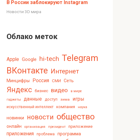
В России заблокируют Instagram
Новости 3D мира
Облако меток
Telegram
hi-tech
Apple
Google
ВКонтакте
Интернет
Россия
Минцифры
Сеть
СМИ
Яндекс
видео
бизнес
в мире
данные
игры
доступ
зима
гаджеты
компания
искусственный интеллект
наука
общество
новости
новинки
онлайн
приложение
организация
президент
приложения
программа
проблема