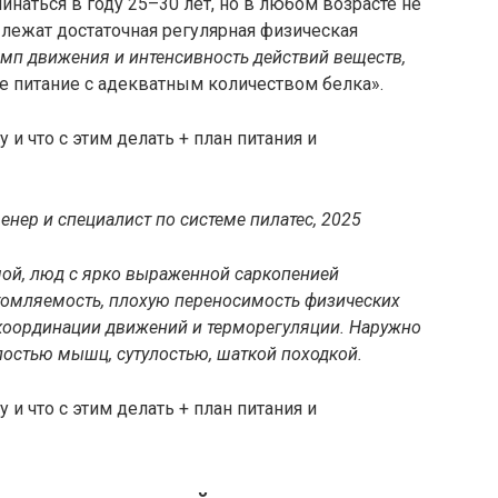
наться в году 25–30 лет, но в любом возрасте не
 лежат достаточная регулярная физическая
мп движения и интенсивность действий веществ,
ое питание с адекватным количеством белка».
енер и специалист по системе пилатес, 2025
ой, люд с ярко выраженной саркопенией
томляемость, плохую переносимость физических
 координации движений и терморегуляции. Наружно
остью мышц, сутулостью, шаткой походкой.