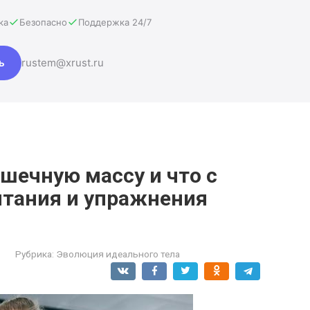
ка
Безопасно
Поддержка 24/7
ь
rustem@xrust.ru
шечную массу и что с
итания и упражнения
Рубрика:
Эволюция идеального тела