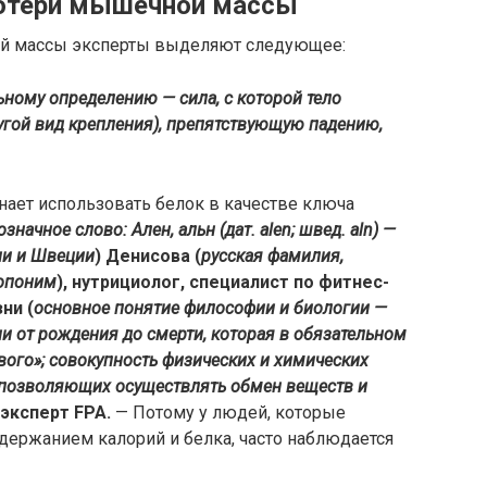
отери мышечной массы
ой массы эксперты выделяют следующее:
ному определению — сила, с которой тело
ругой вид крепления), препятствующую падению,
нает использовать белок в качестве ключа
значное слово: Ален, альн (дат. alen; швед. aln) —
ии и Швеции
) Денисова (
русская фамилия,
топоним
), нутрициолог, специалист по фитнес-
ни (
основное понятие философии и биологии —
и от рождения до смерти, которая в обязательном
вого»; совокупность физических и химических
 позволяющих осуществлять обмен веществ и
, эксперт FPA.
— Потому у людей, которые
держанием калорий и белка, часто наблюдается