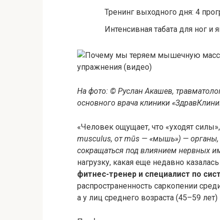
Тренинг выходного дня: 4 пр
Интенсивная табата для ног и
На фото: © Руслан Акашев, травматолог
основного врача клиники «ЗдравКлиник
«Человек ощущает, что «уходят силы»
musculus, от mūs — «мышь») — органы
сокращаться под влиянием нервных и
нагрузку, какая еще недавно казалас
фитнес-тренер и специалист по сис
распространенность саркопении среди 
а у лиц среднего возраста (45–59 лет) 