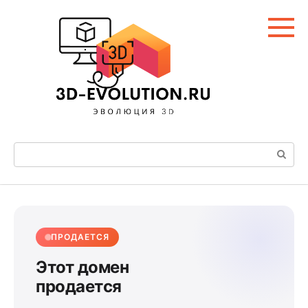
Перейти
к
контенту
Поиск:
ПРОДАЕТСЯ
Этот домен
продается