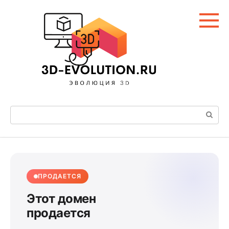
Перейти
к
контенту
Поиск:
ПРОДАЕТСЯ
Этот домен
продается