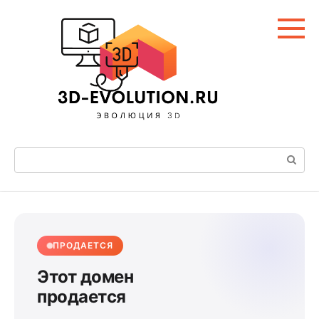
Перейти
к
контенту
Поиск:
ПРОДАЕТСЯ
Этот домен
продается