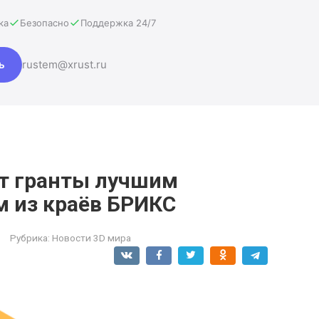
ка
Безопасно
Поддержка 24/7
ь
rustem@xrust.ru
т гранты лучшим
 из краёв БРИКС
Рубрика:
Новости 3D мира