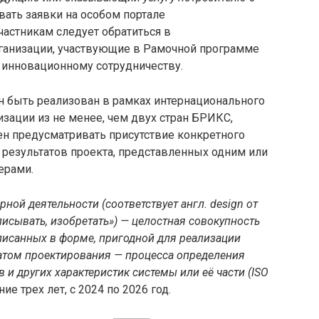
авать заявки на особом портале
участникам следует обратиться в
анизации, участвующие в Рамочной программе
 инновационному сотрудничеству.
н быть реализован в рамках интернационального
изации из не менее, чем двух стран БРИКС,
н предусматривать присутствие конкретного
 результатов проекта, представленных одним или
ерами.
ной деятельности (соответствует англ. design от
описывать, изобретать») — целостная совокупность
описанных в форме, пригодной для реализации
татом проектирования — процесса определения
 и других характеристик системы или её части (ISO
ие трех лет, с 2024 по 2026 год.