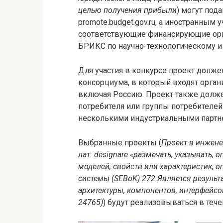
целью получения прибыли
) могут под
promote.budget.gov.ru, а иностранным 
соответствующие финансирующие орг
БРИКС по научно-технологическому и
Для участия в конкурсе проект долже
консорциума, в который входят орган
включая Россию. Проект также долже
потребителя или группы потребителей
несколькими индустриальными партн
Выбранные проекты (
Проект в инженер
лат. designare «размечать, указывать, 
моделей, свойств или характеристик, 
системы (SEBoK):272 Является резуль
архитектуры, компонентов, интерфейсов
24765)
) будут реализовываться в течен