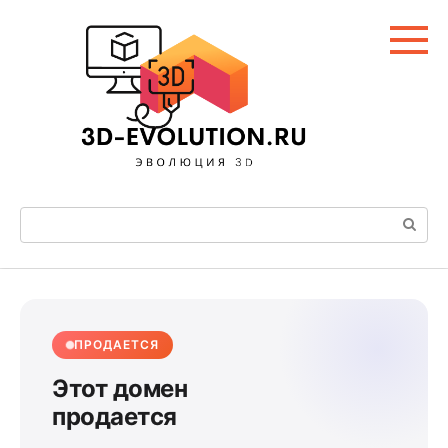
Перейти
к
контенту
Поиск:
ПРОДАЕТСЯ
Этот домен
продается