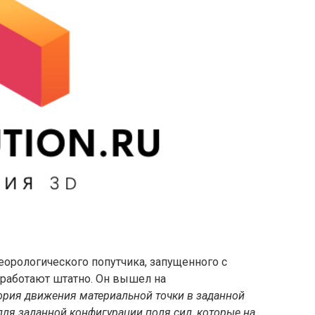
еорологического попутчика, запущенного с
 работают штатно. Он вышел на
ория движения материальной точки в заданной
ля заданной конфигурации поля сил, которые на