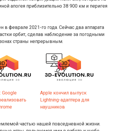
иной апогея приблизительно 38 900 км и перигея
н в феврале 2021-го года. Сейчас два аппарата
частки орбит, сделав наблюдение за погодными
 зонах страны непрерывным.
: Google
Apple кончил выпуск
реализовать
Lightning-адаптера для
hrome
наушников
тъемлемой частью нашей повседневной жизни.
ые игры, пользуемся ими в работе и учебе.