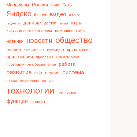
Россия
Минцифры
Сеть
СМИ
Яндекс
видео
бизнес
в мире
данные
игры
доступ
зима
гаджеты
компания
искусственный интеллект
наука
общество
новости
новинки
онлайн
приложение
организация
президент
приложения
программа
проблема
работа
программное обеспечение
развитие
система
сервис
сайт
смартфоны
слово
техника
технологии
тренировка
функции
эксперт