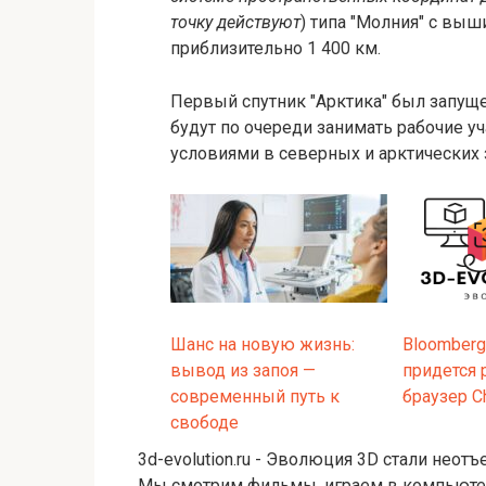
точку действуют
) типа "Молния" с выш
приблизительно 1 400 км.
Первый спутник "Арктика" был запуще
будут по очереди занимать рабочие у
условиями в северных и арктических
Шанс на новую жизнь:
Bloomberg
вывод из запоя —
придется 
современный путь к
браузер C
свободе
3d-evolution.ru - Эволюция 3D стали нео
Мы смотрим фильмы, играем в компьютерн