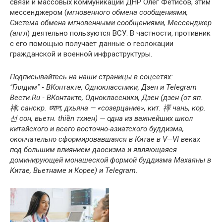
связи и массовых коммуникаций ДНР Олег Фетисов, этим
мессенджером (
мгновенного обмена сообщениями,
Система обмена мгновенными сообщениями, Мессенджер
(англ
) деятельно пользуются ВСУ. В частности, противник
с его помощью получает данные о геолокации
гражданской и военной инфраструктуры.
Подписывайтесь на наши страницы в соцсетях:
"Глядим" ‐ ВКонтакте, Одноклассники, Дзен и Telegram
Вести.Ru ‐ ВКонтакте, Одноклассники, Дзен (
дзен (от яп.
禅; санскр. ध्यान, дхьяна — «созерцание», кит. 禪 чань, кор.
선 сон, вьетн. thiền тхиен) — одна из важнейших школ
китайского и всего восточно-азиатского буддизма,
окончательно сформировавшаяся в Китае в V—VI веках
под большим влиянием даосизма и являющаяся
доминирующей монашеской формой буддизма Махаяны в
Китае, Вьетнаме и Корее
) и Telegram.