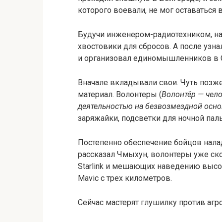
которого воевали, не мог оставаться в
Будучи инженером-радиотехником, на
хвостовики для сбросов. А после уз
и организовал единомышленников в Са
Вначале вкладывали свои. Чуть позж
материал. Волонтеры (
Волонтёр — чел
деятельностью на безвозмездной осно
заряжайки, подсветки для ночной пал
Постепенно обеспечение бойцов налад
рассказал Чмыхун, волонтеры уже ск
Starlink и мешающих наведению высо
Mavic с трех километров.
Сейчас мастерят глушилку против агр