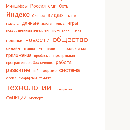
Россия
Минцифры
Сеть
СМИ
Яндекс
видео
бизнес
в мире
данные
игры
доступ
зима
гаджеты
компания
искусственный интеллект
наука
общество
новости
новинки
онлайн
приложение
организация
президент
приложения
программа
проблема
работа
программное обеспечение
развитие
система
сервис
сайт
смартфоны
слово
техника
технологии
тренировка
функции
эксперт