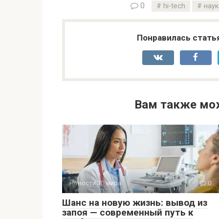
0
hi-tech
наук
Понравилась стать
Вам также мо
Новости 3D мира
0
Шанс на новую жизнь: вывод из
запоя — современный путь к