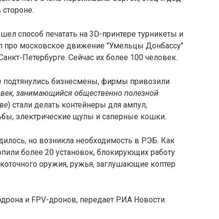
 стороне.
шел способ печатать на 3D-принтере турникеты и
нал про московское движение "Умельцы Донбассу"
нкт-Петербурге. Сейчас их более 100 человек.
е подтянулись бизнесмены, фирмы привозили
овек, занимающийся общественно полезной
ве
) стали делать контейнеры для ампул,
ьбы, электрические щупы и саперные кошки.
илось, но возникла необходимость в РЭБ. Как
опили более 20 установок, блокирующих работу
коточного оружия, ружья, заглушающие коптер
одрона и FPV-дронов, передает РИА Новости.