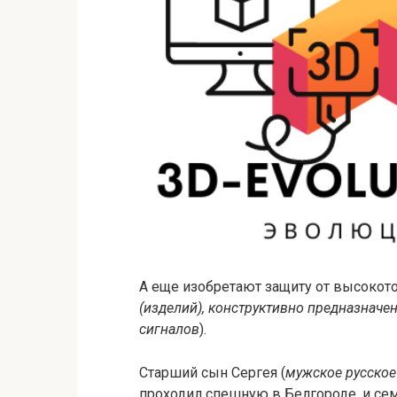
А еще изобретают защиту от высокото
(изделий), конструктивно предназначе
сигналов
).
Старший сын Сергея (
мужское русское 
проходил спешную в Белгороде, и семь