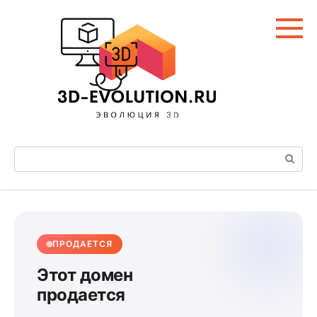
Перейти
к
контенту
Поиск:
ПРОДАЕТСЯ
Этот домен
продается