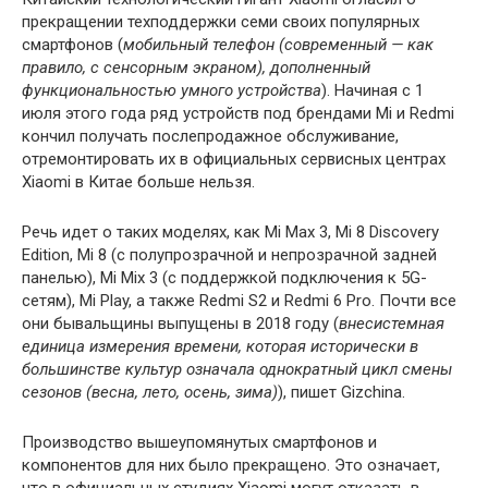
прекращении техподдержки семи своих популярных
смартфонов (
мобильный телефон (современный — как
правило, с сенсорным экраном), дополненный
функциональностью умного устройства
). Начиная с 1
июля этого года ряд устройств под брендами Mi и Redmi
кончил получать послепродажное обслуживание,
отремонтировать их в официальных сервисных центрах
Xiaomi в Китае больше нельзя.
Речь идет о таких моделях, как Mi Max 3, Mi 8 Discovery
Edition, Mi 8 (с полупрозрачной и непрозрачной задней
панелью), Mi Mix 3 (с поддержкой подключения к 5G-
сетям), Mi Play, а также Redmi S2 и Redmi 6 Pro. Почти все
они бывальщины выпущены в 2018 году (
внесистемная
единица измерения времени, которая исторически в
большинстве культур означала однократный цикл смены
сезонов (весна, лето, осень, зима)
), пишет Gizchina.
Производство вышеупомянутых смартфонов и
компонентов для них было прекращено. Это означает,
что в официальных студиях Xiaomi могут отказать в