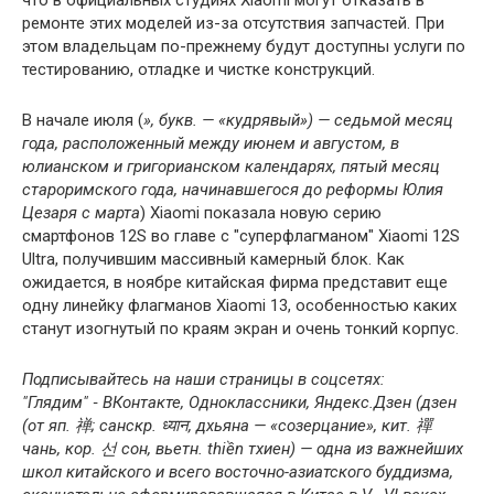
ремонте этих моделей из-за отсутствия запчастей. При
этом владельцам по-прежнему будут доступны услуги по
тестированию, отладке и чистке конструкций.
В начале июля (
», букв. — «кудрявый») — седьмой месяц
года, расположенный между июнем и августом, в
юлианском и григорианском календарях, пятый месяц
староримского года, начинавшегося до реформы Юлия
Цезаря с марта
) Xiaomi показала новую серию
смартфонов 12S во главе с "суперфлагманом" Xiaomi 12S
Ultra, получившим массивный камерный блок. Как
ожидается, в ноябре китайская фирма представит еще
одну линейку флагманов Xiaomi 13, особенностью каких
станут изогнутый по краям экран и очень тонкий корпус.
Подписывайтесь на наши страницы в соцсетях:
"Глядим" ‐ ВКонтакте, Одноклассники, Яндекс.Дзен (
дзен
(от яп. 禅; санскр. ध्यान, дхьяна — «созерцание», кит. 禪
чань, кор. 선 сон, вьетн. thiền тхиен) — одна из важнейших
школ китайского и всего восточно-азиатского буддизма,