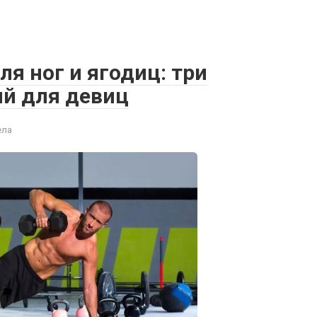
ля ног и ягодиц: три
й для девиц
ела