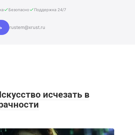
ка
Безопасно
Поддержка 24/7
ь
rustem@xrust.ru
скусство исчезать в
зрачности